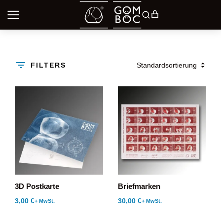
FILTERS
3D Postkarte
Briefmarken
3,00
€
30,00
€
+ MwSt.
+ MwSt.