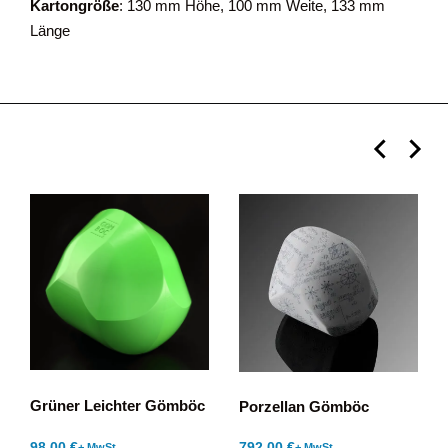
Kartongröße
: 130 mm Höhe, 100 mm Weite, 133 mm
Länge
Grüner Leichter Gömböc
Porzellan Gömböc
98,00
€
792,00
€
+ MwSt.
+ MwSt.