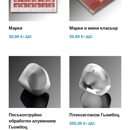
Марки
Марки и мини класьор
30,00
€
30,00
€
+ ДДС
+ ДДС
Песъкоструйно
Плексигласов Гьомбоц
обработен алуминиев
355,00
€
+ ДДС
Гьомбоц