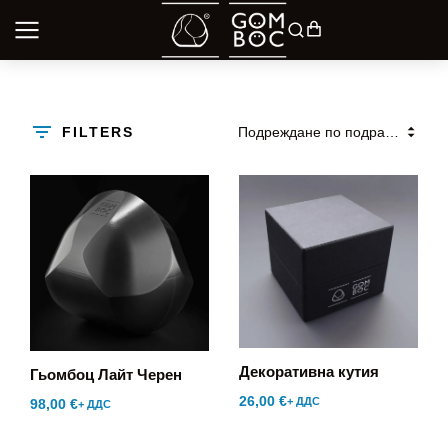
FILTERS
Декоративна кутия
Гьомбоц Лайт Черен
26,00
€
+ ДДС
98,00
€
+ ДДС