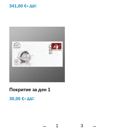
341,00
€
+ ДДС
Покритие за ден 1
30,00
€
+ ДДС
←
1
2
3
→