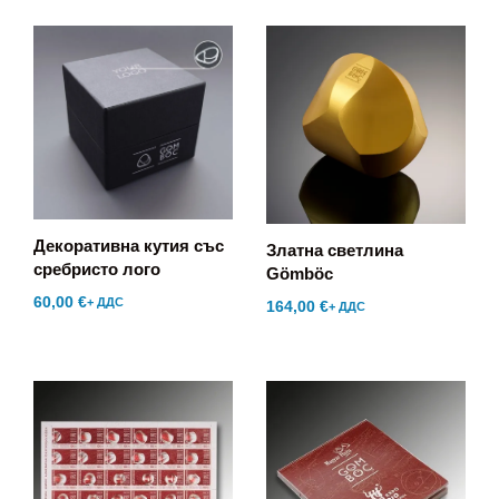
Декоративна кутия със
Златна светлина
сребристо лого
Gömböc
60,00
€
+ ДДС
164,00
€
+ ДДС