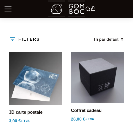
FILTERS
Coffret cadeau
3D carte postale
26,00
€
+ TVA
3,00
€
+ TVA