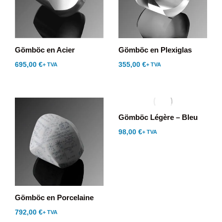
Gömböc en Acier
Gömböc en Plexiglas
695,00
€
355,00
€
+ TVA
+ TVA
Gömböc Légère – Bleu
98,00
€
+ TVA
Gömböc en Porcelaine
792,00
€
+ TVA