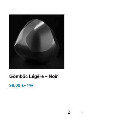
Gömböc Légère – Noir
98,00
€
+ TVA
1
2
→