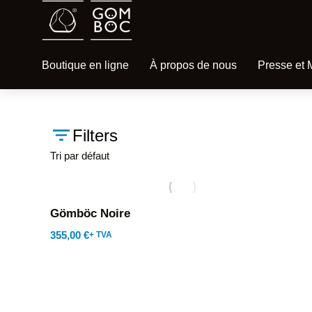
Boutique en ligne
À propos de nous
Presse et 
Filters
Gömböc Noire
355,00
€
+ TVA