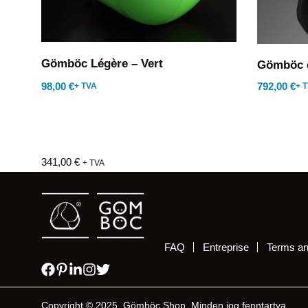
Gömböc Légère – Vert
Gömböc e
792,00
€
98,00
€
+ 
+ TVA
341,00
€
+ TVA
FAQ
Entreprise
Terms an
Copyright © 2025, Gömböc Shop. Minden jog fenntartva.