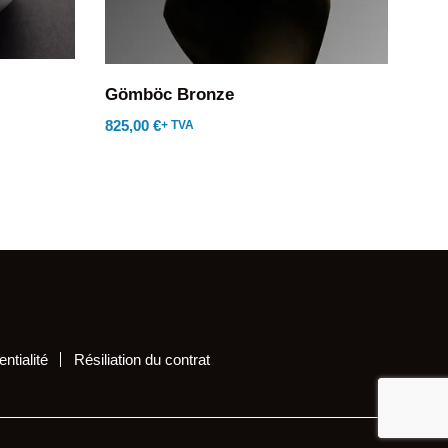
Göm
Gömböc Bronze
825,00
€
164
+ TVA
ntialité
Résiliation du contrat