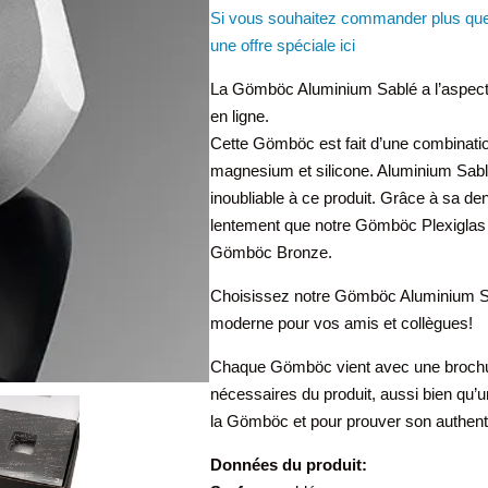
Si vous souhaitez commander plus que
une offre spéciale ici
La Gömböc Aluminium Sablé a l’aspect
en ligne.
Cette Gömböc est fait d’une combination
magnesium et silicone. Aluminium Sabl
inoubliable à ce produit. Grâce à sa den
lentement que notre Gömböc Plexiglas 
Gömböc Bronze.
Choisissez notre Gömböc Aluminium S
moderne pour vos amis et collègues!
Chaque Gömböc vient avec une brochure 
nécessaires du produit, aussi bien qu’un
la Gömböc et pour prouver son authenti
Données du produit: