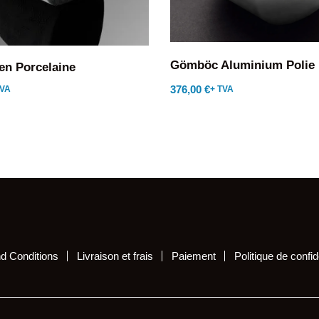
Gömböc Aluminium Polie
n Porcelaine
376,00
€
TVA
+ TVA
d Conditions
Livraison et frais
Paiement
Politique de confide