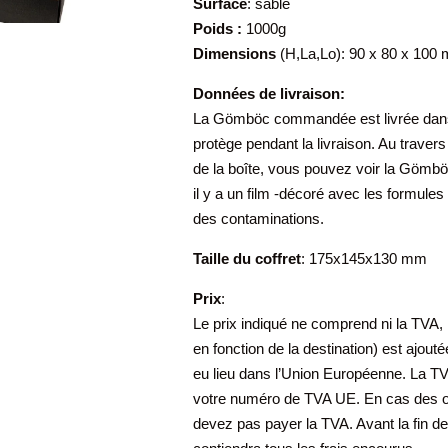
Surface
: sablé
Poids :
1000g
Dimensions
(H,La,Lo): 90 x 80 x 100 
Données de livraison:
La Gömböc commandée est livrée dans u
protège pendant la livraison. Au travers
de la boîte, vous pouvez voir la Gömböc
il y a un film -décoré avec les formule
des contaminations.
Taille du coffret
: 175x145x130 mm
Prix
:
Le prix indiqué ne comprend ni la TVA, ni
en fonction de la destination) est ajout
eu lieu dans l’Union Européenne. La T
votre numéro de TVA UE. En cas des o
devez pas payer la TVA. Avant la fin de l