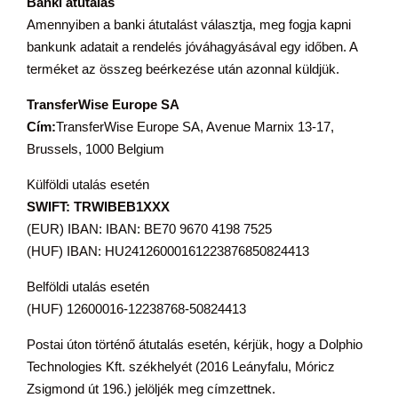
Banki átutalás
Amennyiben a banki átutalást választja, meg fogja kapni
bankunk adatait a rendelés jóváhagyásával egy időben. A
terméket az összeg beérkezése után azonnal küldjük.
TransferWise Europe SA
Cím:
TransferWise Europe SA, Avenue Marnix 13-17,
Brussels, 1000 Belgium
Külföldi utalás esetén
SWIFT: TRWIBEB1XXX
(EUR) IBAN: IBAN: BE70 9670 4198 7525
(HUF) IBAN: HU24126000161223876850824413
Belföldi utalás esetén
(HUF) 12600016-12238768-50824413
Postai úton történő átutalás esetén, kérjük, hogy a Dolphio
Technologies Kft. székhelyét (2016 Leányfalu, Móricz
Zsigmond út 196.) jelöljék meg címzettnek.