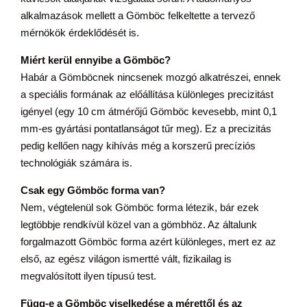
alkalmazások mellett a Gömböc felkeltette a tervező
mérnökök érdeklődését is.
Miért kerül ennyibe a Gömböc?
Habár a Gömböcnek nincsenek mozgó alkatrészei, ennek
a speciális formának az előállítása különleges precizitást
igényel (egy 10 cm átmérőjű Gömböc kevesebb, mint 0,1
mm-es gyártási pontatlanságot tűr meg). Ez a precizitás
pedig kellően nagy kihívás még a korszerű precíziós
technológiák számára is.
Csak egy Gömböc forma van?
Nem, végtelenül sok Gömböc forma létezik, bár ezek
legtöbbje rendkívül közel van a gömbhöz. Az általunk
forgalmazott Gömböc forma azért különleges, mert ez az
első, az egész világon ismertté vált, fizikailag is
megvalósított ilyen típusú test.
Függ-e a Gömböc viselkedése a mérettől és az