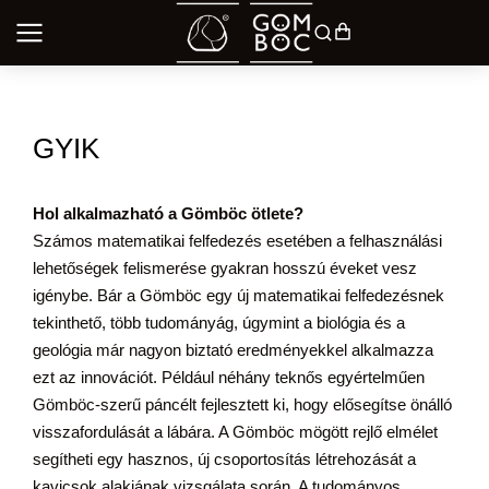
GYIK
Hol alkalmazható a Gömböc ötlete?
Számos matematikai felfedezés esetében a felhasználási
lehetőségek felismerése gyakran hosszú éveket vesz
igénybe. Bár a Gömböc egy új matematikai felfedezésnek
tekinthető, több tudományág, úgymint a biológia és a
geológia már nagyon biztató eredményekkel alkalmazza
ezt az innovációt. Például néhány teknős egyértelműen
Gömböc-szerű páncélt fejlesztett ki, hogy elősegítse önálló
visszafordulását a lábára. A Gömböc mögött rejlő elmélet
segítheti egy hasznos, új csoportosítás létrehozását a
kavicsok alakjának vizsgálata során. A tudományos