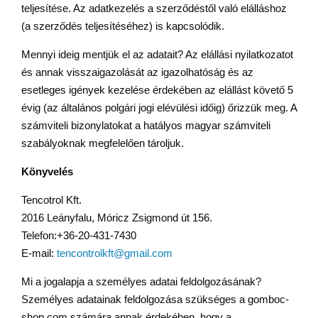
teljesítése. Az adatkezelés a szerződéstől való elálláshoz
(a szerződés teljesítéséhez) is kapcsolódik.
Mennyi ideig mentjük el az adatait? Az elállási nyilatkozatot
és annak visszaigazolását az igazolhatóság és az
esetleges igények kezelése érdekében az elállást követő 5
évig (az általános polgári jogi elévülési időig) őrizzük meg. A
számviteli bizonylatokat a hatályos magyar számviteli
szabályoknak megfelelően tároljuk.
Könyvelés
Tencotrol Kft.
2016 Leányfalu, Móricz Zsigmond út 156.
Telefon:+36-20-431-7430
E-mail:
tencontrolkft@gmail.com
Mi a jogalapja a személyes adatai feldolgozásának?
Személyes adatainak feldolgozása szükséges a gomboc-
shop.com számára annak érdekében, hogy a