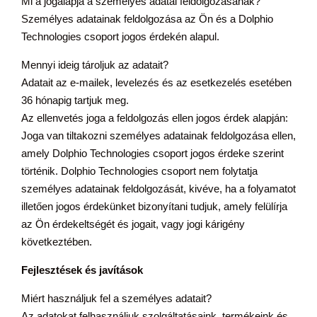
Mi a jogalapja a személyes adatai feldolgozásának?
Személyes adatainak feldolgozása az Ön és a Dolphio
Technologies csoport jogos érdekén alapul.
Mennyi ideig tároljuk az adatait?
Adatait az e-mailek, levelezés és az esetkezelés esetében
36 hónapig tartjuk meg.
Az ellenvetés joga a feldolgozás ellen jogos érdek alapján:
Joga van tiltakozni személyes adatainak feldolgozása ellen,
amely Dolphio Technologies csoport jogos érdeke szerint
történik. Dolphio Technologies csoport nem folytatja
személyes adatainak feldolgozását, kivéve, ha a folyamatot
illetően jogos érdekünket bizonyítani tudjuk, amely felülírja
az Ön érdekeltségét és jogait, vagy jogi kárigény
következtében.
Fejlesztések és javítások
Miért használjuk fel a személyes adatait?
Az adatokat felhasználjuk szolgáltatásaink, termékeink és