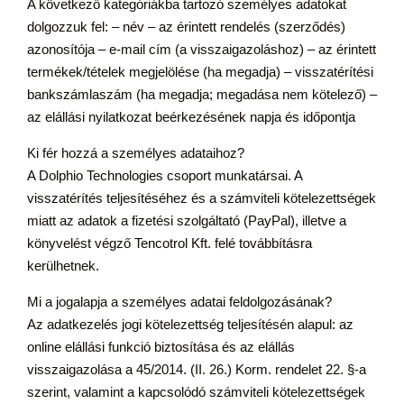
A következő kategóriákba tartozó személyes adatokat
dolgozzuk fel: – név – az érintett rendelés (szerződés)
azonosítója – e-mail cím (a visszaigazoláshoz) – az érintett
termékek/tételek megjelölése (ha megadja) – visszatérítési
bankszámlaszám (ha megadja; megadása nem kötelező) –
az elállási nyilatkozat beérkezésének napja és időpontja
Ki fér hozzá a személyes adataihoz?
A Dolphio Technologies csoport munkatársai. A
visszatérítés teljesítéséhez és a számviteli kötelezettségek
miatt az adatok a fizetési szolgáltató (PayPal), illetve a
könyvelést végző Tencotrol Kft. felé továbbításra
kerülhetnek.
Mi a jogalapja a személyes adatai feldolgozásának?
Az adatkezelés jogi kötelezettség teljesítésén alapul: az
online elállási funkció biztosítása és az elállás
visszaigazolása a 45/2014. (II. 26.) Korm. rendelet 22. §-a
szerint, valamint a kapcsolódó számviteli kötelezettségek