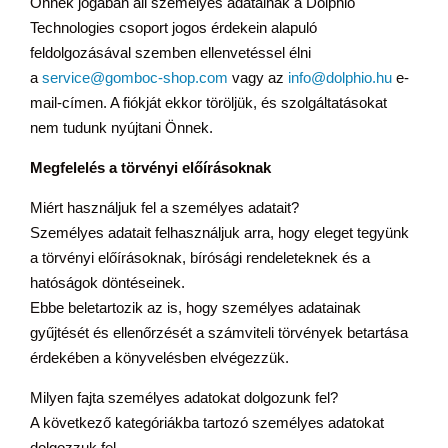
Önnek jogában áll személyes adatainak a Dolphio
Technologies csoport jogos érdekein alapuló
feldolgozásával szemben ellenvetéssel élni
a
service@gomboc-shop.com
vagy az
info@dolphio.hu
e-
mail-címen. A fiókját ekkor töröljük, és szolgáltatásokat
nem tudunk nyújtani Önnek.
Megfelelés a törvényi előírásoknak
Miért használjuk fel a személyes adatait?
Személyes adatait felhasználjuk arra, hogy eleget tegyünk
a törvényi előírásoknak, bírósági rendeleteknek és a
hatóságok döntéseinek.
Ebbe beletartozik az is, hogy személyes adatainak
gyűjtését és ellenőrzését a számviteli törvények betartása
érdekében a könyvelésben elvégezzük.
Milyen fajta személyes adatokat dolgozunk fel?
A következő kategóriákba tartozó személyes adatokat
dolgozzuk fel