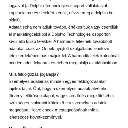
tagjaival (a Dolphio Technologies csoport vállalataival
kapcsolatos részletekért kérjük, nézze meg a dolphio.hu
oldalt).
Adatait soha nem adjuk tovább, értékesítjük vagy cseréljük
el marketingcélokból a Dolphio Technologies csoporton
kívül álló külső felekkel. A harmadik feleknek továbbított
adatokat csak az Önnek nyújtott szolgáltatás lehetővé
tétele érdekében használjuk fel. A harmadik felek kategóriáit
minden adott folyamat esetében megtalálja az alábbiakban.
Mi a feldolgozás jogalapja?
Személyes adatainak minden egyes feldolgozásakor
tájékoztatjuk Önt, hogy a személyes adatok átvétele
törvényi előíráson alapul, vagy szerződés megkötéséhez
szükséges, valamint kötelező-e a személyes adatok
megadása, illetve ennek megtagadásának mik a
lehetséges következményei.