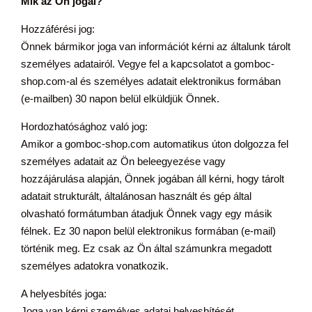
Mik az Ön jogai?
Hozzáférési jog:
Önnek bármikor joga van információt kérni az általunk tárolt
személyes adatairól. Vegye fel a kapcsolatot a gomboc-
shop.com-al és személyes adatait elektronikus formában
(e-mailben) 30 napon belül elküldjük Önnek.
Hordozhatósághoz való jog:
Amikor a gomboc-shop.com automatikus úton dolgozza fel
személyes adatait az Ön beleegyezése vagy
hozzájárulása alapján, Önnek jogában áll kérni, hogy tárolt
adatait strukturált, általánosan használt és gép által
olvasható formátumban átadjuk Önnek vagy egy másik
félnek. Ez 30 napon belül elektronikus formában (e-mail)
történik meg. Ez csak az Ön által számunkra megadott
személyes adatokra vonatkozik.
A helyesbítés joga:
Joga van kérni személyes adatai helyesbítését,