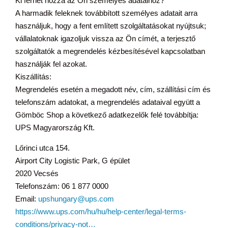
Ki férhet hozzá az Ön személyes adataihoz?
A harmadik feleknek továbbított személyes adatait arra
használjuk, hogy a fent említett szolgáltatásokat nyújtsuk;
vállalatoknak igazoljuk vissza az Ön címét, a terjesztő
szolgáltatók a megrendelés kézbesítésével kapcsolatban
használják fel azokat.
Kiszállítás:
Megrendelés esetén a megadott név, cím, szállítási cím és
telefonszám adatokat, a megrendelés adataival együtt a
Gömböc Shop a következő adatkezelők felé továbbítja:
UPS Magyarország Kft.
Lőrinci utca 154.
Airport City Logistic Park, G épület
2020 Vecsés
Telefonszám: 06 1 877 0000
Email:
upshungary@ups.com
https://www.ups.com/hu/hu/help-center/legal-terms-
conditions/privacy-not…