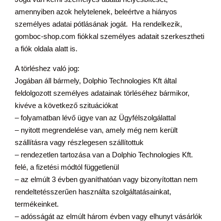
amennyiben azok helytelenek, beleértve a hiányos
személyes adatai pótlásának jogát. Ha rendelkezik,
gomboc-shop.com fiókkal személyes adatait szerkesztheti
a fiók oldala alatt is.
A törléshez való jog:
Jogában áll bármely, Dolphio Technologies Kft által
feldolgozott személyes adatainak törléséhez bármikor,
kivéve a következő szituációkat
– folyamatban lévő ügye van az Ügyfélszolgálattal
– nyitott megrendelése van, amely még nem került
szállításra vagy részlegesen szállítottuk
– rendezetlen tartozása van a Dolphio Technologies Kft.
felé, a fizetési módtól függetlenül
– az elmúlt 3 évben gyaníthatóan vagy bizonyítottan nem
rendeltetésszerűen használta szolgáltatásainkat,
termékeinket.
– adósságát az elmúlt három évben vagy elhunyt vásárlók