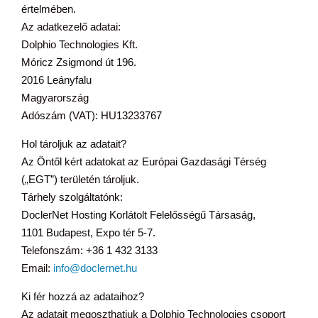
értelmében.
Az adatkezelő adatai:
Dolphio Technologies Kft.
Móricz Zsigmond út 196.
2016 Leányfalu
Magyarország
Adószám (VAT): HU13233767
Hol tároljuk az adatait?
Az Öntől kért adatokat az Európai Gazdasági Térség
(„EGT”) területén tároljuk.
Tárhely szolgáltatónk:
DoclerNet Hosting Korlátolt Felelősségű Társaság,
1101 Budapest, Expo tér 5-7.
Telefonszám: +36 1 432 3133
Email:
info@doclernet.hu
Ki fér hozzá az adataihoz?
Az adatait megoszthatjuk a Dolphio Technologies csoport