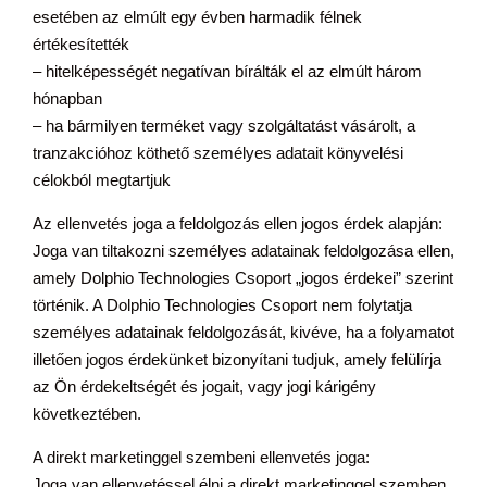
esetében az elmúlt egy évben harmadik félnek
értékesítették
– hitelképességét negatívan bírálták el az elmúlt három
hónapban
– ha bármilyen terméket vagy szolgáltatást vásárolt, a
tranzakcióhoz köthető személyes adatait könyvelési
célokból megtartjuk
Az ellenvetés joga a feldolgozás ellen jogos érdek alapján:
Joga van tiltakozni személyes adatainak feldolgozása ellen,
amely Dolphio Technologies Csoport „jogos érdekei” szerint
történik. A Dolphio Technologies Csoport nem folytatja
személyes adatainak feldolgozását, kivéve, ha a folyamatot
illetően jogos érdekünket bizonyítani tudjuk, amely felülírja
az Ön érdekeltségét és jogait, vagy jogi kárigény
következtében.
A direkt marketinggel szembeni ellenvetés joga:
Joga van ellenvetéssel élni a direkt marketinggel szemben,