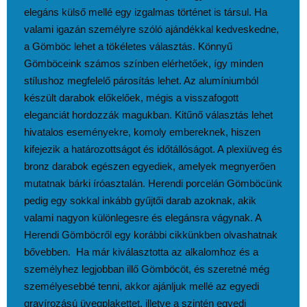
elegáns külső mellé egy izgalmas történet is társul. Ha
valami igazán személyre szóló ajándékkal kedveskedne,
a Gömböc lehet a tökéletes választás. Könnyű
Gömböceink számos színben elérhetőek, így minden
stílushoz megfelelő párosítás lehet. Az alumíniumból
készült darabok előkelőek, mégis a visszafogott
eleganciát hordozzák magukban. Kitűnő választás lehet
hivatalos eseményekre, komoly embereknek, hiszen
kifejezik a határozottságot és időtállóságot. A plexiüveg és
bronz darabok egészen egyediek, amelyek megnyerően
mutatnak bárki íróasztalán. Herendi porcelán Gömböcünk
pedig egy sokkal inkább gyűjtői darab azoknak, akik
valami nagyon különlegesre és elegánsra vágynak. A
Herendi Gömböcről egy korábbi cikkünkben olvashatnak
bővebben. Ha már kiválasztotta az alkalomhoz és a
személyhez legjobban illő Gömböcöt, és szeretné még
személyesebbé tenni, akkor ajánljuk mellé az egyedi
gravírozású üvegplakettet, illetve a szintén egyedi