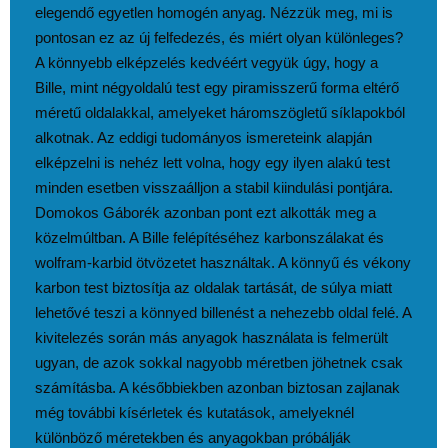
elegendő egyetlen homogén anyag. Nézzük meg, mi is
pontosan ez az új felfedezés, és miért olyan különleges?
A könnyebb elképzelés kedvéért vegyük úgy, hogy a
Bille, mint négyoldalú test egy piramisszerű forma eltérő
méretű oldalakkal, amelyeket háromszögletű síklapokból
alkotnak. Az eddigi tudományos ismereteink alapján
elképzelni is nehéz lett volna, hogy egy ilyen alakú test
minden esetben visszaálljon a stabil kiindulási pontjára.
Domokos Gáborék azonban pont ezt alkották meg a
közelmúltban. A Bille felépítéséhez karbonszálakat és
wolfram-karbid ötvözetet használtak. A könnyű és vékony
karbon test biztosítja az oldalak tartását, de súlya miatt
lehetővé teszi a könnyed billenést a nehezebb oldal felé. A
kivitelezés során más anyagok használata is felmerült
ugyan, de azok sokkal nagyobb méretben jöhetnek csak
számításba. A későbbiekben azonban biztosan zajlanak
még további kísérletek és kutatások, amelyeknél
különböző méretekben és anyagokban próbálják