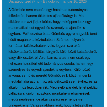
Uncategorized @hu
By
dolphio
január 16, 2026
A Gömböc nem csupán egy hatalmas tudományos
felfedezés, hanem tökéletes ajándéktárgy is. Mai
cikkünkben azt járjuk körbe, hogy miképpen lesz egy
matematikai test egyedi és személyes ajándék is
egyben. Felfedezése óta a Gömböc egyre nagyobb teret
hódít magának a köztudatban. Számos helyen és
formában találkozhatunk vele, legyen szó akár
felsőoktatásról, kiállítási tárgyról, különböző kutatásokról,
vagy díjkiosztókról. Azonban ez a test nem csak egy
nehezen hozzáférhető tudományos csoda, hanem egy
személyes és egyedi ajándék is egyben. Különböző
anyagú, színű és méretű Gömböceink közt mindenki
megtalálhatja azt, ami az ajándékozott személyhez és az
alkalomhoz legjobban illik. Megfelelő ajándék lehet például
ballagásra, diplomaosztóra, munkahelyi elismerések
megünneplésére, de akár családi eseményekre,
ünnepekre is. Varázsa abban rejlik, hogy a letisztult és