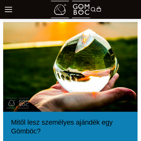
Mitől lesz személyes ajándék egy
Gömböc?