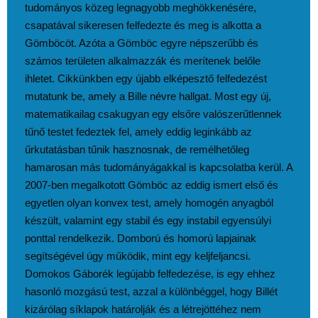
tudományos közeg legnagyobb meghökkenésére,
csapatával sikeresen felfedezte és meg is alkotta a
Gömböcöt. Azóta a Gömböc egyre népszerűbb és
számos területen alkalmazzák és merítenek belőle
ihletet. Cikkünkben egy újabb elképesztő felfedezést
mutatunk be, amely a Bille névre hallgat. Most egy új,
matematikailag csakugyan egy elsőre valószerűtlennek
tűnő testet fedeztek fel, amely eddig leginkább az
űrkutatásban tűnik hasznosnak, de remélhetőleg
hamarosan más tudományágakkal is kapcsolatba kerül. A
2007-ben megalkotott Gömböc az eddig ismert első és
egyetlen olyan konvex test, amely homogén anyagból
készült, valamint egy stabil és egy instabil egyensúlyi
ponttal rendelkezik. Domború és homorú lapjainak
segítségével úgy működik, mint egy keljfeljancsi.
Domokos Gáborék legújabb felfedezése, is egy ehhez
hasonló mozgású test, azzal a különbéggel, hogy Billét
kizárólag síklapok határolják és a létrejöttéhez nem