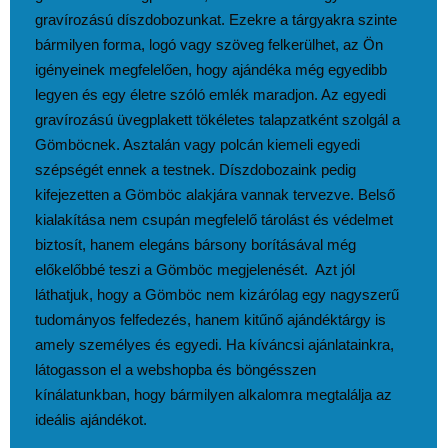
gravírozású díszdobozunkat. Ezekre a tárgyakra szinte
bármilyen forma, logó vagy szöveg felkerülhet, az Ön
igényeinek megfelelően, hogy ajándéka még egyedibb
legyen és egy életre szóló emlék maradjon. Az egyedi
gravírozású üvegplakett tökéletes talapzatként szolgál a
Gömböcnek. Asztalán vagy polcán kiemeli egyedi
szépségét ennek a testnek. Díszdobozaink pedig
kifejezetten a Gömböc alakjára vannak tervezve. Belső
kialakítása nem csupán megfelelő tárolást és védelmet
biztosít, hanem elegáns bársony borításával még
előkelőbbé teszi a Gömböc megjelenését. Azt jól
láthatjuk, hogy a Gömböc nem kizárólag egy nagyszerű
tudományos felfedezés, hanem kitűnő ajándéktárgy is
amely személyes és egyedi. Ha kíváncsi ajánlatainkra,
látogasson el a webshopba és böngésszen
kínálatunkban, hogy bármilyen alkalomra megtalálja az
ideális ajándékot.