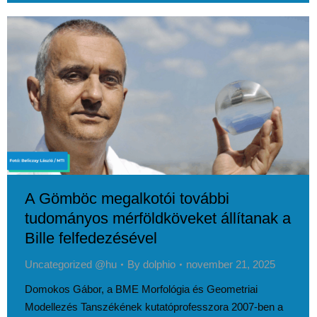
A Gömböc megalkotói további
tudományos mérföldköveket állítanak a
Bille felfedezésével
Uncategorized @hu
By
dolphio
november 21, 2025
Domokos Gábor, a BME Morfológia és Geometriai
Modellezés Tanszékének kutatóprofesszora 2007-ben a