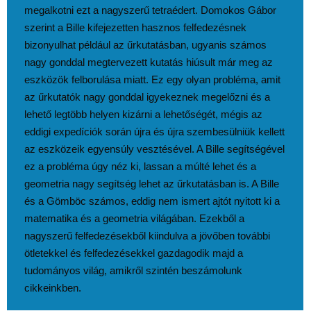
megalkotni ezt a nagyszerű tetraédert. Domokos Gábor
szerint a Bille kifejezetten hasznos felfedezésnek
bizonyulhat például az űrkutatásban, ugyanis számos
nagy gonddal megtervezett kutatás hiúsult már meg az
eszközök felborulása miatt. Ez egy olyan probléma, amit
az űrkutatók nagy gonddal igyekeznek megelőzni és a
lehető legtöbb helyen kizárni a lehetőségét, mégis az
eddigi expedíciók során újra és újra szembesülniük kellett
az eszközeik egyensúly vesztésével. A Bille segítségével
ez a probléma úgy néz ki, lassan a múlté lehet és a
geometria nagy segítség lehet az űrkutatásban is. A Bille
és a Gömböc számos, eddig nem ismert ajtót nyitott ki a
matematika és a geometria világában. Ezekből a
nagyszerű felfedezésekből kiindulva a jövőben további
ötletekkel és felfedezésekkel gazdagodik majd a
tudományos világ, amikről szintén beszámolunk
cikkeinkben.