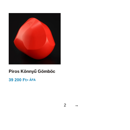
Piros Könnyű Gömböc
39 200
Ft
+ ÁFA
1
2
→