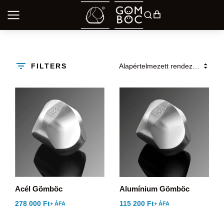
FILTERS
Acél Gömböc
Alumínium Gömböc
278 000
Ft
115 200
Ft
+ ÁFA
+ ÁFA