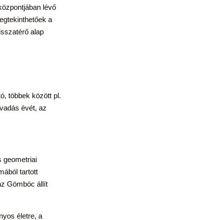
 központjában lévő
egtekinthetőek a
sszatérő alap
, többek között pl.
évadás évét, az
s geometriai
ából tartott
nz Gömböc állít
yos életre, a