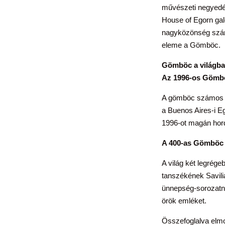
művészeti negyedéb
House of Egorn gal
nagyközönség számá
eleme a Gömböc.
Gömböc a világb
Az 1996-os Gömb
A gömböc számos tu
a Buenos Aires-i Eg
1996-ot magán hord
A 400-as Gömböc
A világ két legrége
tanszékének Savilia
ünnepség-sorozatna
örök emléket.
Összefoglalva elmo