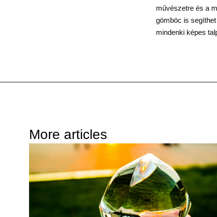
művészetre és a mé
gömböc is segíthet
mindenki képes talpr
More articles