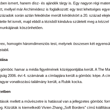
en ismert, hanem dísz- és ajándék tárgy is. Egy nagyon régi matem
szt, mellyel már Archimédesz is foglalkozott: egy test lehetséges eg
ázadok során aztán feledésbe merült kérdéskört a 20. század elejé
tette fel ismét, majd ebből a tézisből kiindulva született meg a kézze
 munkájának köszönhetően.
ex, homogén háromdimenziós test, melynek összesen két egyensúly
stabil.
tása
 gömböc hamar a média figyelmének középpontjába került. A The Ma
 újság 2006. évi 4. számának a címlapjára került a gömböc képe. A c
agyar vonatkozású találmány került, a Rubik kocka.
zetben
ások mellett a művészetre is hatással van a jellegzetes gömböc fo
g. Közülük is kiemelkedő Vivien Zhang „Soft Borders” című kiállítás