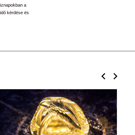
köznapokban a
 idő kérdése és
UN