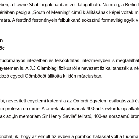
en, a Lawrie Shabibi galériánban volt látogatható. Nemrég, a Berlin
ériában pedig a „South of Meaning” című kiállításának képei voltak m
ra. A festőnő festményein felbukkanó sokszínű formavilág egyik vi
an
öc
dományos intézetben és felsőoktatási intézményben is megtalálható
yetemen is. A J.J Giambiagi fizikusról elnevezett fizikai tanszék a n
ozó egyedi Gömböcöt állította ki idén márciusban.
bbi, nevesített egyetemi katedrája az Oxfordi Egyetem csillagászati é
n professzori címe. A címek alapításának 400-adik évfordulója alkalm
k az „In memoriam Sir Henry Savile” feliratú, 400-as sorszámú bro
ndhatjuk, hogy az elmúlt tíz évben a gömböc hatással volt a tudomán