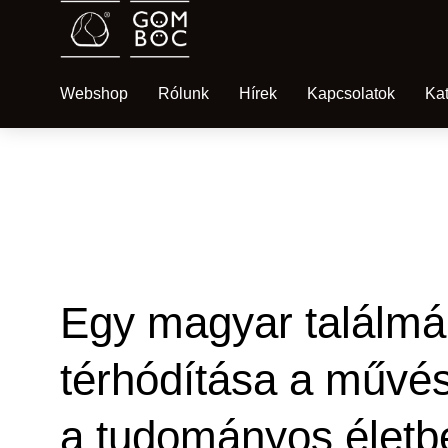
Webshop
Rólunk
Hírek
Kapcsolatok
Ka
UNCATEGORIZED @HU
Egy magyar találm
térhódítása a művé
a tudományos életb