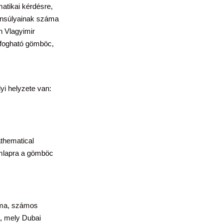
atikai kérdésre,
yensúlyainak száma
n Vlagyimir
l fogható gömböc,
i helyzete van:
thematical
ímlapra a gömböc
rma, számos
a, mely Dubai