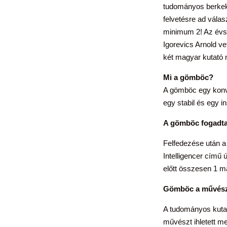
tudományos berkekb
felvetésre ad vála
minimum 2! Az évsz
Igorevics Arnold ve
két magyar kutató
Mi a gömböc?
A gömböc egy konv
egy stabil és egy in
A gömböc fogadta
Felfedezése után a
Intelligencer című
előtt összesen 1 m
Gömböc a művés
A tudományos kutat
művészt ihletett me