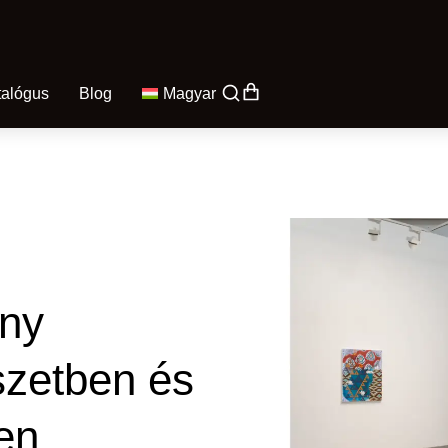
talógus
Blog
Magyar
ány
szetben és
en