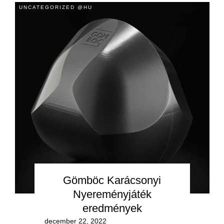
UNCATEGORIZED @HU
Gömböc Karácsonyi
Nyereményjáték
eredmények
december 22, 2022