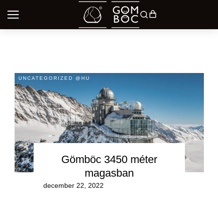
UNCATEGORIZED @HU
Gömböc 3450 méter
magasban
december 22, 2022