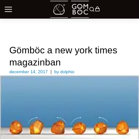
UNCATEGORIZED @HU
Gömböc a new york times
magazinban
december 14, 2017
by
dolphio