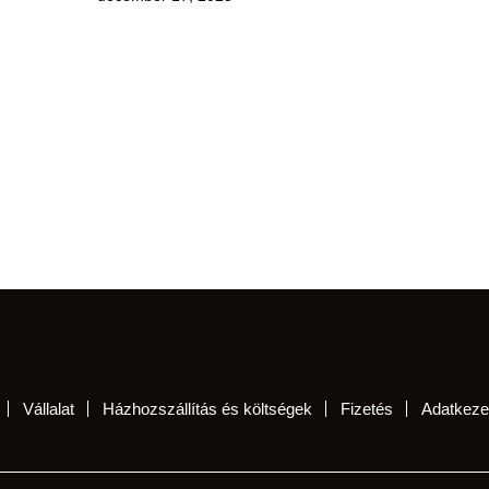
Vállalat
Házhozszállítás és költségek
Fizetés
Adatkezel