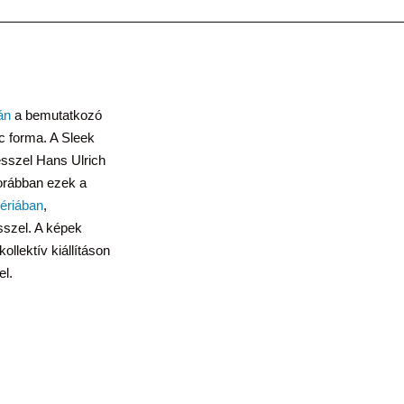
án
a bemutatkozó
c forma. A Sleek
ésszel Hans Ulrich
 Korábban ezek a
ériában
,
sszel. A képek
llektív kiállításon
el.