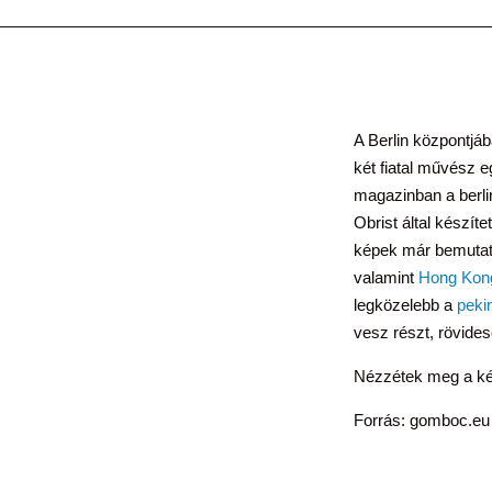
A Berlin központjáb
két fiatal művész 
magazinban a berlin
Obrist által készít
képek már bemutatk
valamint
Hong Kon
legközelebb a
peki
vesz részt, rövide
Nézzétek meg a k
Forrás: gomboc.eu