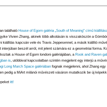
an található
House of Egorn galéria
„South of Meaning” című kiállítás
egyike Vivien Zhang, akinek több alkotásán is visszaköszön a Gömbö
i kiállítás kapcsán vele és Travis Jeppesennel, a másik kiállító műv
ett interjúban beszél arról, mit jelent számára ez a geometriai forma.
oztak a House of Egorn londoni galériájában, a
Rook and Raven gal
gban is
, utóbbival kapcsolatban szintén megjelent egy interjú a művé
ngi Long March Space galériában
fognak megjelenni, ahol Zhang egy ko
sen pedig a MiArt milánói művészeti vásáron mutatkozik be új képekk
épeket
itt!