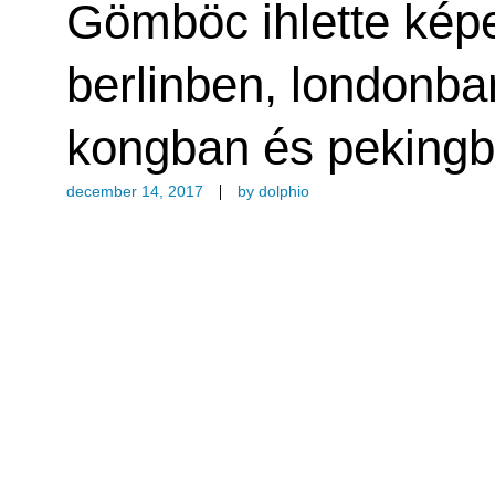
Gömböc ihlette kép
berlinben, londonba
kongban és peking
december 14, 2017
by
dolphio