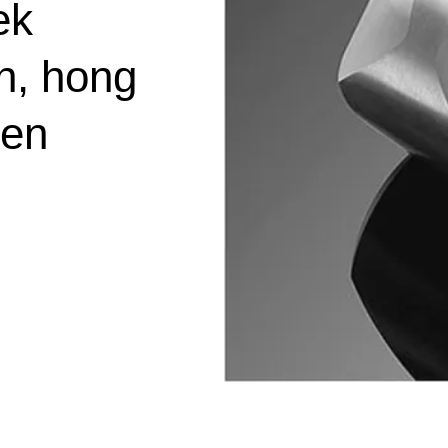
ek
n, hong
ben