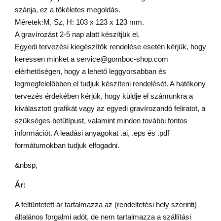
szánja, ez a tökéletes megoldás.
Méretek:M, Sz, H: 103 x 123 x 123 mm.
A gravírozást 2-5 nap alatt készítjük el.
Egyedi tervezési kiegészítők rendelése esetén kérjük, hogy
keressen minket a service@gomboc-shop.com
elérhetőségen, hogy a lehető leggyorsabban és
legmegfelelőbben el tudjuk készíteni rendelését. A hatékony
tervezés érdekében kérjük, hogy küldje el számunkra a
kiválasztott grafikát vagy az egyedi gravírozandó feliratot, a
szükséges betűtípust, valamint minden további fontos
információt. A leadási anyagokat .ai, .eps és .pdf
formátumokban tudjuk elfogadni.
&nbsp,
Ár:
A feltüntetett ár tartalmazza az (rendeltetési hely szerinti)
általános forgalmi adót, de nem tartalmazza a szállítási