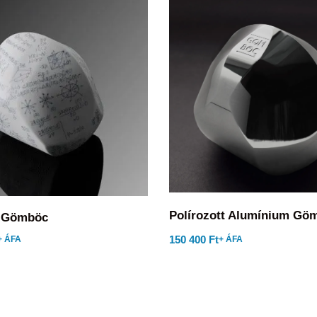
Polírozott Alumínium Gö
n Gömböc
150 400
Ft
+ ÁFA
+ ÁFA