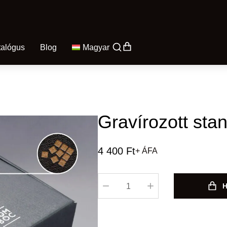
talógus
Blog
Magyar
Gravírozott sta
4 400
Ft
+ ÁFA