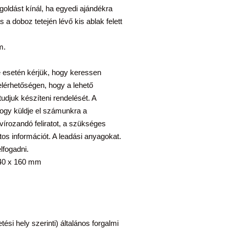
oldást kínál, ha egyedi ajándékra
a doboz tetején lévő kis ablak felett
m.
e esetén kérjük, hogy keressen
érhetőségen, hogy a lehető
udjuk készíteni rendelését. A
ogy küldje el számunkra a
avírozandó feliratot, a szükséges
tos információt. A leadási anyagokat.
lfogadni.
: 40 x 160 mm
etési hely szerinti) általános forgalmi