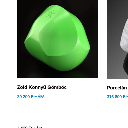
Zöld Könnyű Gömböc
Porcelá
316 800
Ft
39 200
Ft
+ ÁFA