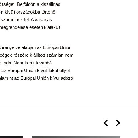
ltséget. Belföldön a kiszállítás
n kívüli országokba történő
t számolunk fel. A vásárlás
k megrendelése esetén kialakult
irányelve alapján az Európai Unión
égek részére kiállított számlán nem
lmi adó. Nem kerül továbbá
 az Európai Unión kívüli lakóhellyel
lamint az Európai Unión kívül adózó