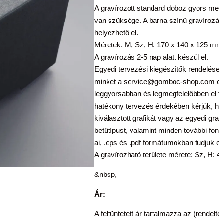
A gravírozott standard doboz gyors meg
van szüksége. A barna színű gravírozás 
helyezhető el.
Méretek: M, Sz, H: 170 x 140 x 125 m
A gravírozás 2-5 nap alatt készül el.
Egyedi tervezési kiegészítők rendelés
minket a service@gomboc-shop.com el
leggyorsabban és legmegfelelőbben el t
hatékony tervezés érdekében kérjük, h
kiválasztott grafikát vagy az egyedi gr
betűtípust, valamint minden további fon
ai, .eps és .pdf formátumokban tudjuk e
A gravírozható területe mérete: Sz, H
&nbsp,
Ár:
A feltüntetett ár tartalmazza az (rendelt