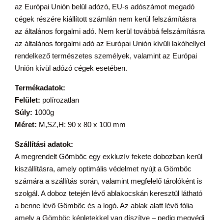
az Európai Unión belül adózó, EU-s adószámot megadó
cégek részére kiállított számlán nem kerül felszámításra
az általános forgalmi adó. Nem kerül továbbá felszámításra
az általános forgalmi adó az Európai Unión kívüli lakóhellyel
rendelkező természetes személyek, valamint az Európai
Unión kívül adózó cégek esetében.
Termékadatok:
Felület:
polírozatlan
Súly:
1000g
Méret:
M,SZ,H: 90 x 80 x 100 mm
Szállítási adatok:
A megrendelt Gömböc egy exkluzív fekete dobozban kerül
kiszállításra, amely optimális védelmet nyújt a Gömböc
számára a szállítás során, valamint megfelelő tárolóként is
szolgál. A doboz tetején lévő ablakocskán keresztül látható
a benne lévő Gömböc és a logó. Az ablak alatt lévő fólia –
amely a Gömböc képletekkel van díszítve – pedig megvédi