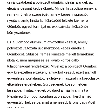
új változataként a polírozott gömböc ideális ajándék az
elegáns designt kedvelőknek. Mindenki csodálja ennek a
remekműnek a szépségét, amely képes inspirációt
nyújtani, amíg hintázik. Tükröződő felülete kiemeli a
Gömböc egyedi formáját és exkluzivitást kölcsönöz
környezetének.
Ez a Gömböc alumínium ötvözetből készült, amely
polírozott változata új dimenzióba képes emelni a
Gömböcöt. Stílusos, fémes kinézete mellett termékünk
időtálló, nem mágneses és kiváló korrózióálló
tulajdonsággal rendelkezik. Mivel ez a polírozott Gömböc
egy kifejezetten érzékeny anyagból készül, ezért ajánlott
egyenletes, portalanított felületeken használni a karcolások
elkerülése érdekében. Sűrűségének köszönhetően
lassabban hintázik egyik oldaláról a másikra, mint a
Plexiüveg Gömböc, azonban gyorsabban kerül ismét
egyensúlyi helyzetbe, mint a nehezebb Bronz vagy Acél