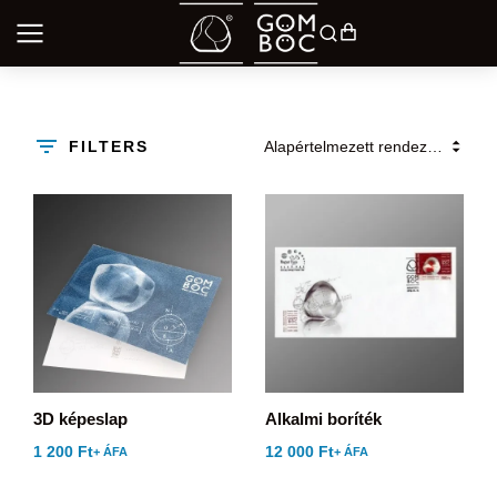
FILTERS
3D képeslap
Alkalmi boríték
1 200
Ft
12 000
Ft
+ ÁFA
+ ÁFA