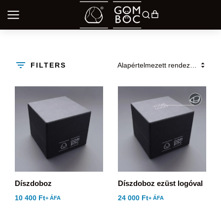
FILTERS
Díszdoboz
Díszdoboz ezüst logóval
10 400
Ft
24 000
Ft
+ ÁFA
+ ÁFA