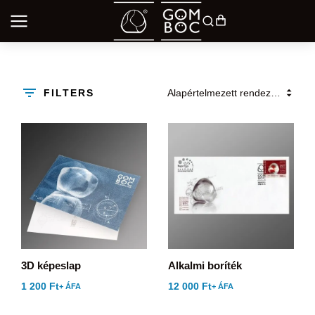
FILTERS
3D képeslap
Alkalmi boríték
1 200
Ft
12 000
Ft
+ ÁFA
+ ÁFA